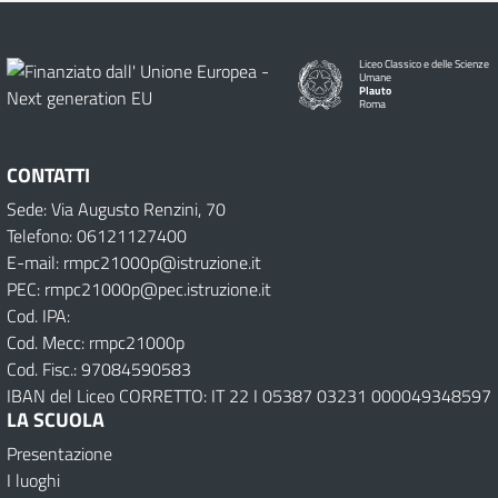
Liceo Classico e delle Scienze
Umane
Plauto
Roma
CONTATTI
Sede: Via Augusto Renzini, 70
Telefono: 06121127400
E-mail: rmpc21000p@istruzione.it
PEC: rmpc21000p@pec.istruzione.it
Cod. IPA:
Cod. Mecc: rmpc21000p
Cod. Fisc.: 97084590583
IBAN del Liceo CORRETTO: IT 22 I 05387 03231 000049348597
LA SCUOLA
Presentazione
I luoghi