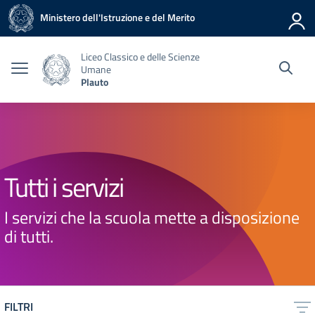
Vai ai contenuti
Vai al menu di navigazione
Vai al footer
Ministero dell'Istruzione e del Merito
Liceo Classico e delle Scienze
Umane
Plauto
Tutti i servizi
I servizi che la scuola mette a disposizione
di tutti.
FILTRI