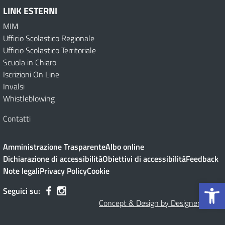
LINK ESTERNI
MIM
Ufficio Scolastico Regionale
Ufficio Scolastico Territoriale
Scuola in Chiaro
Iscrizioni On Line
Invalsi
Whistleblowing
Contatti
Amministrazione Trasparente
Albo online
Dichiarazione di accessibilità
Obiettivi di accessibilità
Feedback
Note legali
Privacy Policy
Cookie
Op
Seguici su:
Concept & Design by Designers Italia