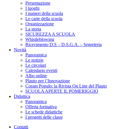
Presentazione
I luoghi
I numeri della scuola
Le carte della scuola
Organizzazione
La storia
SICUREZZA A SCUOLA
Whistleblowing
Ricevimento D.S – D.S.G.A. – Segreteria
Novità
Panoramica
Le notizie
Le circolari
Calendario eventi
Albo online
Plauto per l’Innovazione
Coram Populo: la Rivista On Line del Plauto
SCUOLA APERTE IL POMERIGGIO
Didattica
Panoramica
Offerta formativa
Le schede didattiche
I progetti delle classi
Contatti