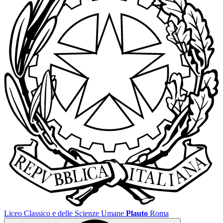
Liceo Classico e delle Scienze Umane
Plauto
Roma