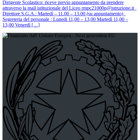
Dirigente Scolastico: riceve previo appuntamento da prendere
attraverso la mail istituzionale del Liceo rmpc21000p@istruzione.it
Direttore S.G.A.: Martedì – 11.00 – 13.00 (su appuntamento)
Segreteria del personale : Lunedi 11,00 – 13,00 Martedì 11,00 –
13,00 Venerdì […]