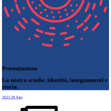
Presentazione
La nostra scuola: identità, insegnamenti e
storia.
2023
29
Ago