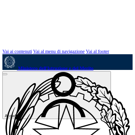
Vai ai contenuti
Vai al menu di navigazione
Vai al footer
Ministero dell'Istruzione e del Merito
Accedi