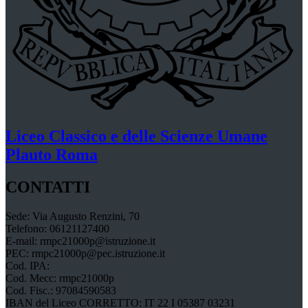
Liceo Classico e delle Scienze Umane
Plauto
Roma
CONTATTI
Sede: Via Augusto Renzini, 70
Telefono: 06121127400
E-mail: rmpc21000p@istruzione.it
PEC: rmpc21000p@pec.istruzione.it
Cod. IPA:
Cod. Mecc: rmpc21000p
Cod. Fisc.: 97084590583
IBAN del Liceo CORRETTO: IT 22 I 05387 03231