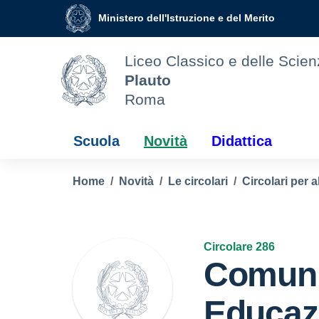
Vai ai contenuti
Vai al menu di navigazione
Vai al footer
Ministero dell'Istruzione e del Merito
Liceo Classico e delle Sci
Plauto
Roma
Scuola
Novità
Didattica
Home
Novità
Le circolari
Circolari per a
Circolare 286
Comuni
Educaz