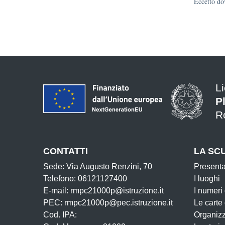
Eccetto dov
L
P
R
CONTATTI
LA SC
Sede: Via Augusto Renzini, 70
Present
Telefono: 06121127400
I luoghi
E-mail: rmpc21000p@istruzione.it
I numeri
PEC: rmpc21000p@pec.istruzione.it
Le carte
Cod. IPA:
Organiz