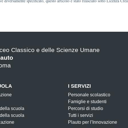
e diversamente specificato, questo articolo è stato rilasciato sotto Licenza Cr
iceo Classico e delle Scienze Umane
lauto
oma
UOLA
I SERVIZI
azione
Personale scolastico
Famiglie e studenti
 della scuola
Percorsi di studio
 della scuola
Tutti i servizi
zazione
Plauto per l’Innovazione