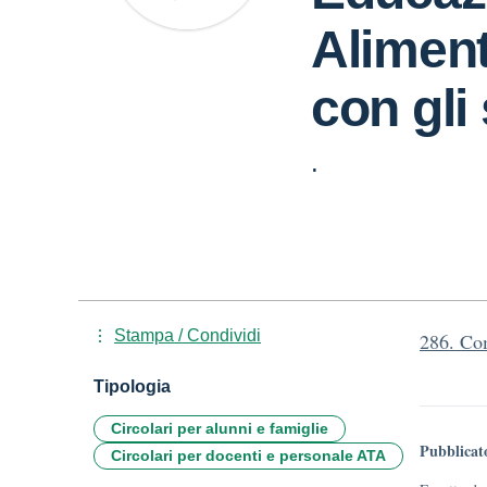
Aliment
con gli
.
Stampa / Condividi
286. Com
Tipologia
Circolari per alunni e famiglie
Pubblicat
Circolari per docenti e personale ATA