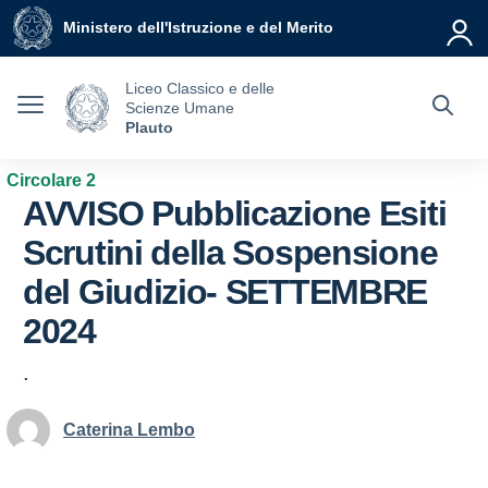
Vai ai contenuti
Vai al menu di navigazione
Vai al footer
Ministero dell'Istruzione e del Merito
Liceo Classico e delle
Scienze Umane
Plauto
Circolare 2
AVVISO Pubblicazione Esiti
Scrutini della Sospensione
del Giudizio- SETTEMBRE
2024
.
Caterina Lembo