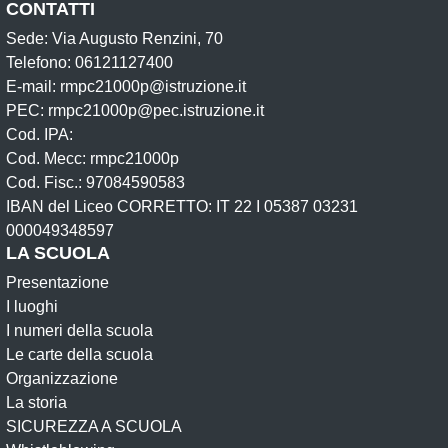
CONTATTI
Sede: Via Augusto Renzini, 70
Telefono: 06121127400
E-mail: rmpc21000p@istruzione.it
PEC: rmpc21000p@pec.istruzione.it
Cod. IPA:
Cod. Mecc: rmpc21000p
Cod. Fisc.: 97084590583
IBAN del Liceo CORRETTO: IT 22 I 05387 03231
000049348597
LA SCUOLA
Presentazione
I luoghi
I numeri della scuola
Le carte della scuola
Organizzazione
La storia
SICUREZZA A SCUOLA