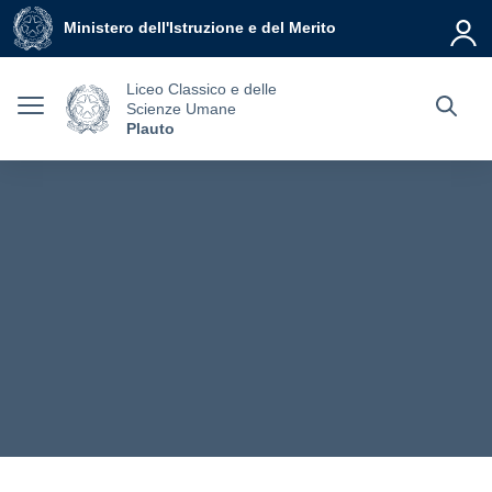
Vai ai contenuti
Vai al menu di navigazione
Vai al footer
Ministero dell'Istruzione e del Merito
Liceo Classico e delle
Scienze Umane
Plauto