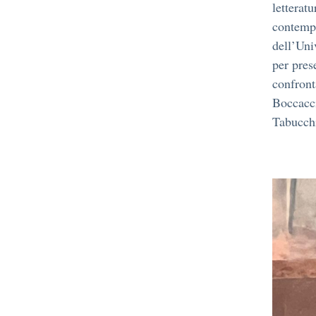
letterat
contempo
dell’Uni
per prese
confront
Boccacci
Tabucchi