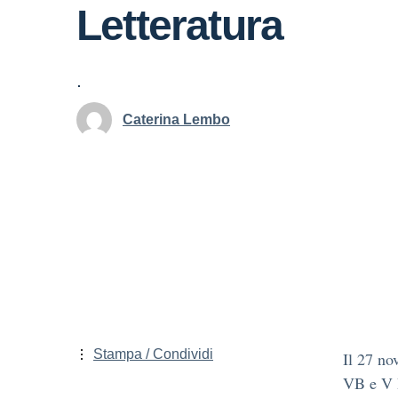
Letteratura
.
Caterina Lembo
Stampa / Condividi
Il 27 no
VB e V B