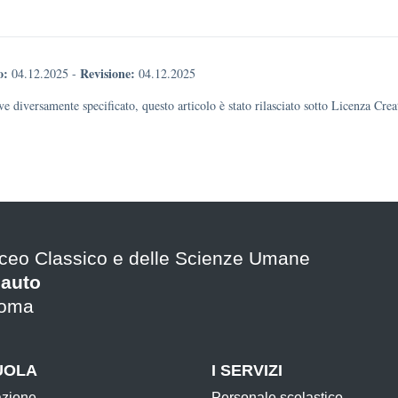
o:
Revisione:
04.12.2025
-
04.12.2025
e diversamente specificato, questo articolo è stato rilasciato sotto Licenza Cr
iceo Classico e delle Scienze Umane
lauto
oma
UOLA
I SERVIZI
azione
Personale scolastico