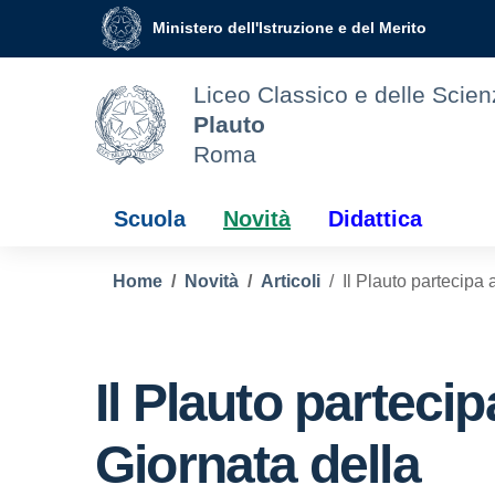
Vai ai contenuti
Vai al menu di navigazione
Vai al footer
Ministero dell'Istruzione e del Merito
Liceo Classico e delle Sci
Plauto
Roma
Scuola
Novità
Didattica
Home
Novità
Articoli
Il Plauto partecipa 
Il Plauto partecip
Giornata della