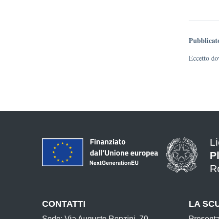
Pubblicat
Eccetto dov
L
P
R
CONTATTI
LA SC
Sede: Via Augusto Renzini, 70
Present