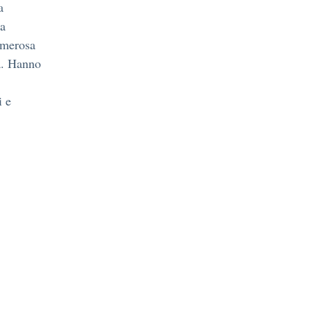
a
na
umerosa
tà. Hanno
i e